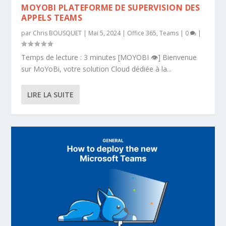
MOYOBI PLATEFORME DE SUPERVISION DES
APPELS TEAMS
par
Chris BOUSQUET
|
Mai 5, 2024
|
Office 365
,
Teams
|
0
|
Temps de lecture : 3 minutes [MOYOBI 👁️] Bienvenue
sur MoYoBi, votre solution Cloud dédiée à la...
LIRE LA SUITE