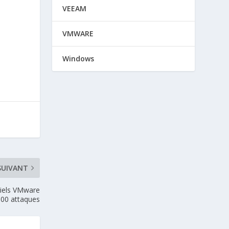
VEEAM
VMWARE
Windows
SUIVANT
iels VMware
 500 attaques