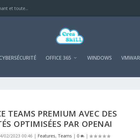
nt et toute...
CYBERSÉCURITÉ
OFFICE 365
WINDOWS
VMWAR
E TEAMS PREMIUM AVEC DES
ÉS OPTIMISÉES PAR OPENAI
4/02/2023 00:46
|
Features
,
Teams
|
0
|