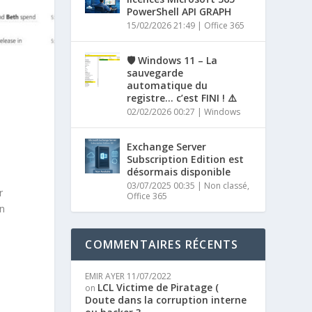
PowerShell API GRAPH
15/02/2026 21:49
|
Office 365
🛡️ Windows 11 – La
sauvegarde
automatique du
registre… c’est FINI ! ⚠️
02/02/2026 00:27
|
Windows
Exchange Server
Subscription Edition est
désormais disponible
03/07/2025 00:35
|
Non classé
,
r
Office 365
on
COMMENTAIRES RÉCENTS
EMIR AYER
11/07/2022
LCL Victime de Piratage (
on
Doute dans la corruption interne