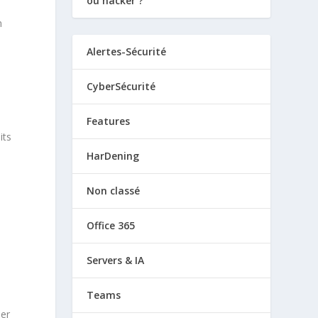
ou hacker ?
n
Alertes-Sécurité
CyberSécurité
Features
its
HarDening
Non classé
Office 365
Servers & IA
Teams
ier