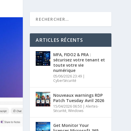
ARTICLES RÉCENTS
MFA, FIDO2 & PRA :
sécurisez votre tenant et
toute votre vie
numérique
05/06/2026 23:49
|
CyberSécurité
Nouveaux warnings RDP
Patch Tuesday Avril 2026
15/04/2026 06:50
|
Alertes-
Sécurité
,
Windows
Get Monitor Your
licences Microsoft 365